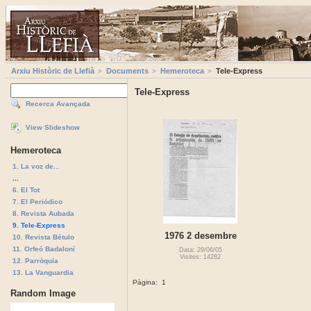
Arxiu Històric de Llefià
Documents
Hemeroteca
Tele-Express
Tele-Express
Recerca Avançada
View Slideshow
Hemeroteca
1. La voz de...
...
6. El Tot
7. El Periódico
8. Revista Aubada
9. Tele-Express
1976 2 desembre
10. Revista Bétulo
11. Orfeó Badaloní
Data: 29/06/05
Visites: 14282
12. Parròquia
13. La Vanguardia
Pàgina:
1
Random Image