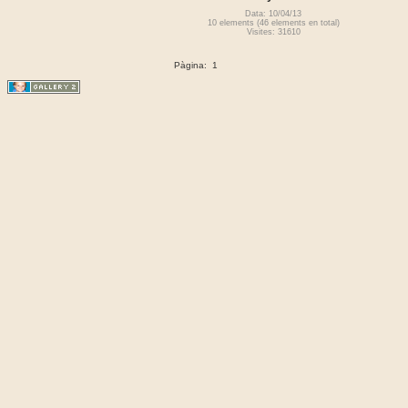
Data: 10/04/13
10 elements (46 elements en total)
Visites: 31610
Pàgina:
1