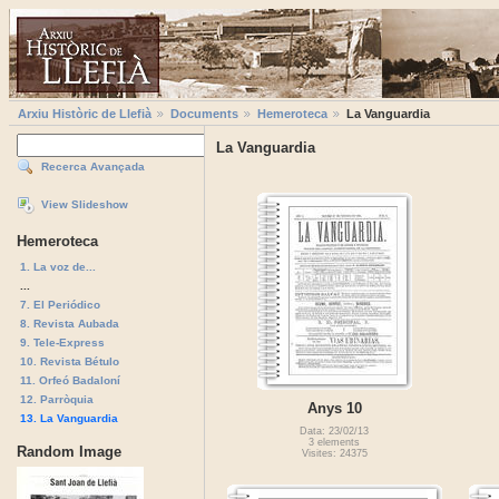
Arxiu Històric de Llefià
Documents
Hemeroteca
La Vanguardia
La Vanguardia
Recerca Avançada
View Slideshow
Hemeroteca
1. La voz de...
...
7. El Periódico
8. Revista Aubada
9. Tele-Express
10. Revista Bétulo
11. Orfeó Badaloní
12. Parròquia
Anys 10
13. La Vanguardia
Data: 23/02/13
3 elements
Random Image
Visites: 24375