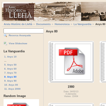
Arxiu Històric de Llefià
Documents
Hemeroteca
La Vanguardia
Anys 80
Anys 80
Recerca Avançada
View Slideshow
La Vanguardia
1. Anys 10
...
5. Anys 50
6. Anys 60
7. Anys 70
8. Anys 80
9. Anys 90
10. Anys 00
1980
11. Anys 2000
Data: 24/02/13
4 elements
Random Image
Visites: 22434