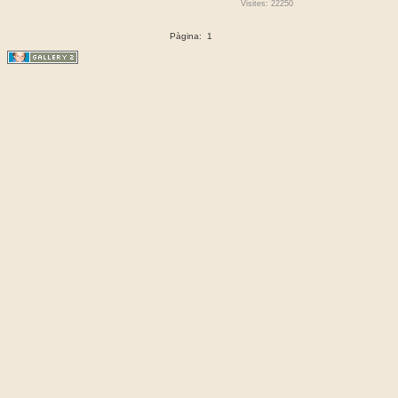
Visites: 22250
Pàgina:
1