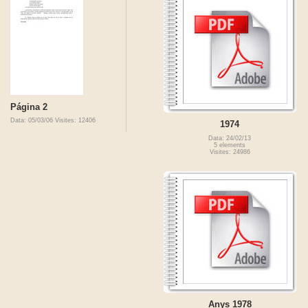
Página 2
Data: 05/03/06
Visites: 12406
1974
Data: 24/02/13
5 elements
Visites: 24986
Anys 1978