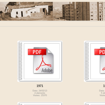
1971
1
Data: 24/02/13
Data:
4 elements
5 e
Visites: 25370
Visit