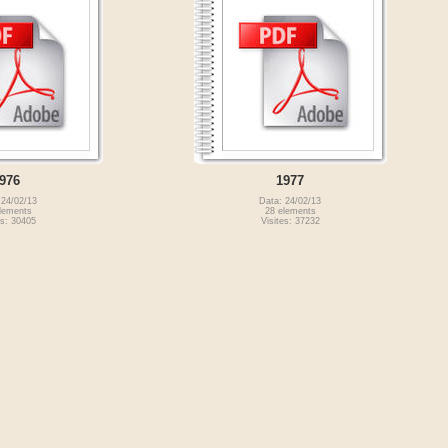
976
1977
 24/02/13
Data: 24/02/13
lements
28 elements
es: 30405
Visites: 37232