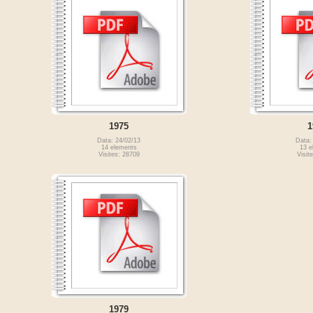
1975
1
Data: 24/02/13
Data:
14 elements
13 e
Visites: 28709
Visit
1979