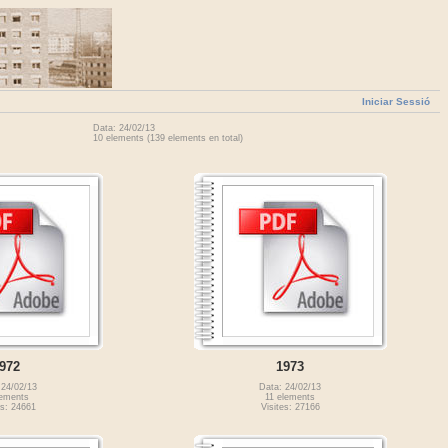
Iniciar Sessió
Data: 24/02/13
10 elements (139 elements en total)
972
1973
 24/02/13
Data: 24/02/13
lements
11 elements
es: 24661
Visites: 27166