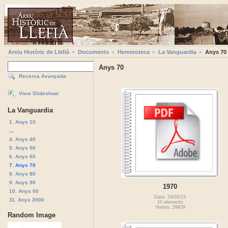
Arxiu Històric de Llefià
Documents
Hemeroteca
La Vanguardia
Anys 70
Anys 70
Recerca Avançada
View Slideshow
La Vanguardia
1. Anys 10
...
4. Anys 40
5. Anys 50
6. Anys 60
7. Anys 70
8. Anys 80
9. Anys 90
1970
10. Anys 00
Data: 24/02/13
11. Anys 2000
10 elements
Visites: 29429
Random Image