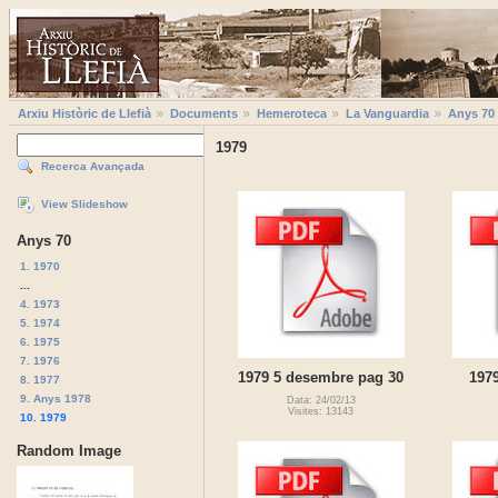
Arxiu Històric de Llefià
Documents
Hemeroteca
La Vanguardia
Anys 70
1979
Recerca Avançada
View Slideshow
Anys 70
1. 1970
...
4. 1973
5. 1974
6. 1975
7. 1976
1979 5 desembre pag 30
197
8. 1977
9. Anys 1978
Data: 24/02/13
Visites: 13143
10. 1979
Random Image