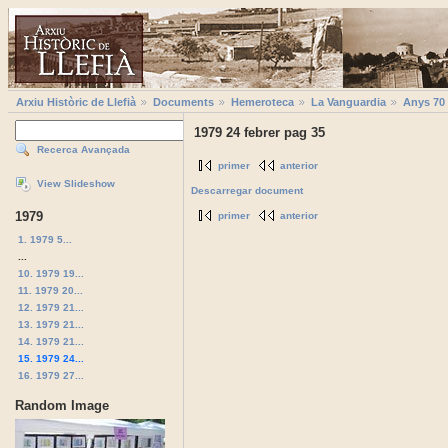
Arxiu Històric de Llefià
Documents
Hemeroteca
La Vanguardia
Anys 70
1979 24 febrer pag 35
Recerca Avançada
primer
anterior
View Slideshow
Descarregar document
1979
primer
anterior
1. 1979 5...
...
10. 1979 19...
11. 1979 20...
12. 1979 21...
13. 1979 21...
14. 1979 21...
15. 1979 24...
16. 1979 27...
Random Image