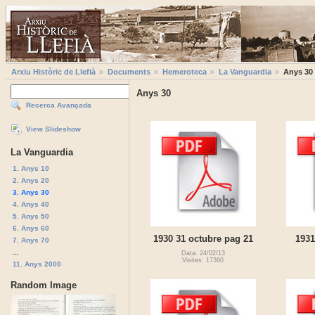
Arxiu Històric de Llefià
Documents
Hemeroteca
La Vanguardia
Anys 30
Anys 30
Recerca Avançada
View Slideshow
La Vanguardia
1. Anys 10
2. Anys 20
3. Anys 30
4. Anys 40
5. Anys 50
6. Anys 60
1930 31 octubre pag 21
1931
7. Anys 70
...
Data: 24/02/13
Visites: 17360
11. Anys 2000
Random Image