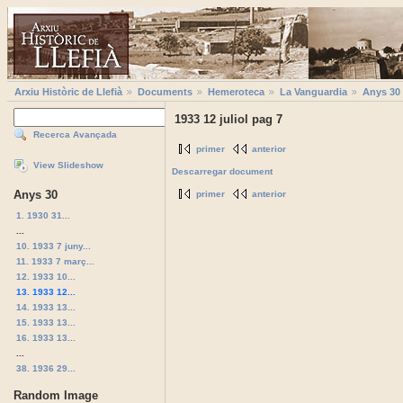
Arxiu Històric de Llefià
Documents
Hemeroteca
La Vanguardia
Anys 30
1933 12 juliol pag 7
Recerca Avançada
primer
anterior
View Slideshow
Descarregar document
Anys 30
primer
anterior
1. 1930 31...
...
10. 1933 7 juny...
11. 1933 7 març...
12. 1933 10...
13. 1933 12...
14. 1933 13...
15. 1933 13...
16. 1933 13...
...
38. 1936 29...
Random Image