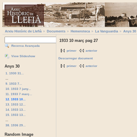
Arxiu Històric de Llefià
Documents
Hemeroteca
La Vanguardia
Anys 30
1933 10 març pag 27
Recerca Avançada
primer
anterior
View Slideshow
Descarregar document
Anys 30
primer
anterior
1. 1930 31...
...
9. 1933 7...
10. 1933 7 juny...
11. 1933 7 març...
12. 1933 10...
13. 1933 12...
14. 1933 13...
15. 1933 13...
...
38. 1936 29...
Random Image