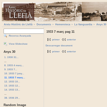
Arxiu Històric de Llefià
Documents
Hemeroteca
La Vanguardia
Anys 30
1933 7 març pag 11
Recerca Avançada
primer
anterior
View Slideshow
Descarregar document
Anys 30
primer
anterior
1. 1930 31...
...
8. 1933 4 març...
9. 1933 7...
10. 1933 7 juny...
11. 1933 7 març...
12. 1933 10...
13. 1933 12...
14. 1933 13...
...
38. 1936 29...
Random Image