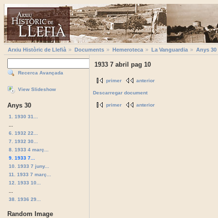
Arxiu Històric de Llefià
Documents
Hemeroteca
La Vanguardia
Anys 30
1933 7 abril pag 10
Recerca Avançada
primer
anterior
View Slideshow
Descarregar document
Anys 30
primer
anterior
1. 1930 31...
...
6. 1932 22...
7. 1932 30...
8. 1933 4 març...
9. 1933 7...
10. 1933 7 juny...
11. 1933 7 març...
12. 1933 10...
...
38. 1936 29...
Random Image