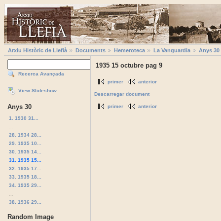
Arxiu Històric de Llefià
Documents
Hemeroteca
La Vanguardia
Anys 30
1935 15 octubre pag 9
Recerca Avançada
primer
anterior
View Slideshow
Descarregar document
Anys 30
primer
anterior
1. 1930 31...
...
28. 1934 28...
29. 1935 10...
30. 1935 14...
31. 1935 15...
32. 1935 17...
33. 1935 18...
34. 1935 29...
...
38. 1936 29...
Random Image