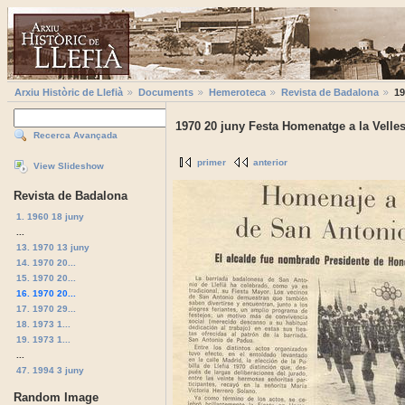
Arxiu Històric de Llefià
Documents
Hemeroteca
Revista de Badalona
19
1970 20 juny Festa Homenatge a la Velle
Recerca Avançada
primer
anterior
View Slideshow
Revista de Badalona
1. 1960 18 juny
...
13. 1970 13 juny
14. 1970 20...
15. 1970 20...
16. 1970 20...
17. 1970 29...
18. 1973 1...
19. 1973 1...
...
47. 1994 3 juny
Random Image