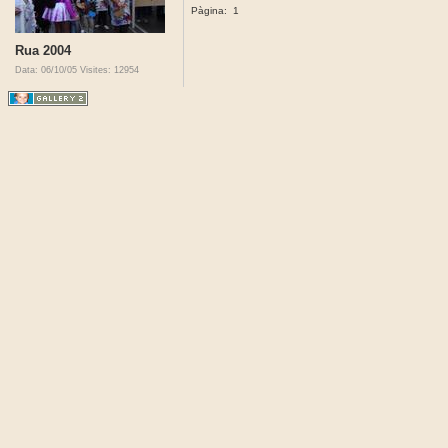
Pàgina:
1
Rua 2004
Data: 06/10/05
Visites: 12954