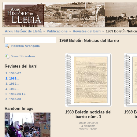
Arxiu Històric de Llefià
Publicacions
Revistes del barri
1969 Boletí­n Notici
1969 Boletí­n Noticias del Barrio
Recerca Avançada
View Slideshow
Revistes del barri
1. 1965-67...
2. 1969...
3. 1982...
4. 1982...
5. 1982-86 La ...
6. 1986-88...
Random Image
1969 Boletín noticias del
1969 Bo
barrio núm. 1
b
Data: 05/08/05
4 elements
Visites: 26506