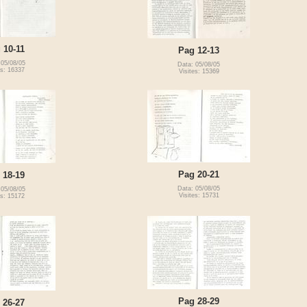
 10-11
Pag 12-13
 05/08/05
Data: 05/08/05
es: 16337
Visites: 15369
Pag 20-21
 18-19
Data: 05/08/05
 05/08/05
Visites: 15731
es: 15172
Pag 28-29
 26-27