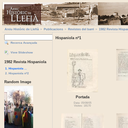
Arxiu Històric de Llefià
Publicacions
Revistes del barri
1982 Revista Hispa
Hispaniola nº1
Recerca Avançada
View Slideshow
1982 Revista Hispaniola
1. Hispaniola ...
2. Hispaniola nº2
Random Image
Portada
Data: 05/08/05
Visites: 18170