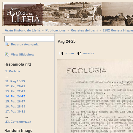
Arxiu Històric de Llefià
Publicacions
Revistes del barri
1982 Revista Hispa
Pag 24-25
Recerca Avançada
primer
anterior
View Slideshow
Hispaniola nº1
1. Portada
...
11. Pag 18-19
12. Pag 20-21
13. Pag 22-23
14. Pag 24-25
15. Pag 26-27
16. Pag 28-29
17. Pag 30-31
...
23. Contraportada
Random Image