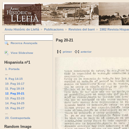
Arxiu Històric de Llefià
Publicacions
Revistes del barri
1982 Revista Hispa
Pag 20-21
Recerca Avançada
primer
anterior
View Slideshow
Hispaniola nº1
1. Portada
...
9. Pag 14-15
10. Pag 16-17
11. Pag 18-19
12. Pag 20-21
13. Pag 22-23
14. Pag 24-25
15. Pag 26-27
...
23. Contraportada
Random Image