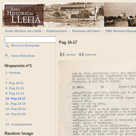
Arxiu Històric de Llefià
Publicacions
Revistes del barri
1982 Revista Hispa
Pag 16-17
Recerca Avançada
primer
anterior
View Slideshow
Hispaniola nº1
1. Portada
...
7. Pag 10-11
8. Pag 12-13
9. Pag 14-15
10. Pag 16-17
11. Pag 18-19
12. Pag 20-21
13. Pag 22-23
...
23. Contraportada
Random Image