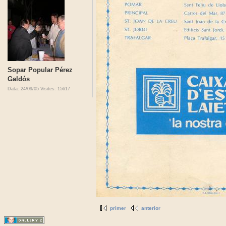
Sopar Popular Pérez
Galdós
Data: 24/09/05
Visites: 15617
primer
anterior