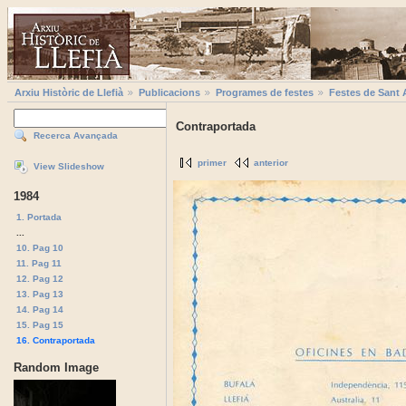
Arxiu Històric de Llefià
Publicacions
Programes de festes
Festes de Sant 
Contraportada
Recerca Avançada
primer
anterior
View Slideshow
1984
1. Portada
...
10. Pag 10
11. Pag 11
12. Pag 12
13. Pag 13
14. Pag 14
15. Pag 15
16. Contraportada
Random Image