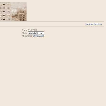
Iniciar Sessió
Data: 31/07/05
Mida:
Mida total:
1635x2320