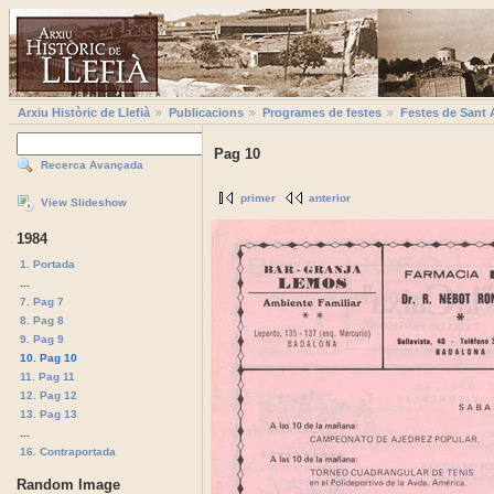
Arxiu Històric de Llefià
Publicacions
Programes de festes
Festes de Sant 
Pag 10
Recerca Avançada
primer
anterior
View Slideshow
1984
1. Portada
...
7. Pag 7
8. Pag 8
9. Pag 9
10. Pag 10
11. Pag 11
12. Pag 12
13. Pag 13
...
16. Contraportada
Random Image