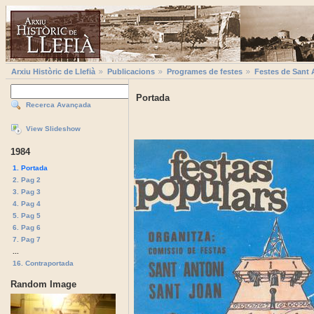
Arxiu Històric de Llefià
Publicacions
Programes de festes
Festes de Sant 
Portada
Recerca Avançada
View Slideshow
1984
1. Portada
2. Pag 2
3. Pag 3
4. Pag 4
5. Pag 5
6. Pag 6
7. Pag 7
...
16. Contraportada
Random Image