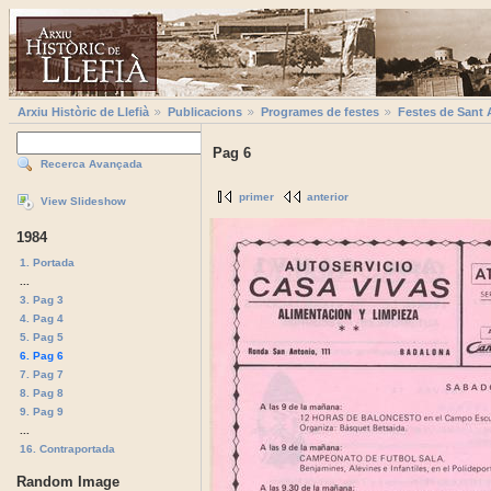
Arxiu Històric de Llefià
Publicacions
Programes de festes
Festes de Sant 
Pag 6
Recerca Avançada
primer
anterior
View Slideshow
1984
1. Portada
...
3. Pag 3
4. Pag 4
5. Pag 5
6. Pag 6
7. Pag 7
8. Pag 8
9. Pag 9
...
16. Contraportada
Random Image