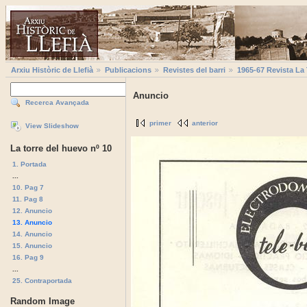
Arxiu Històric de Llefià
Publicacions
Revistes del barri
1965-67 Revista La
Anuncio
Recerca Avançada
primer
anterior
View Slideshow
La torre del huevo nº 10
1. Portada
...
10. Pag 7
11. Pag 8
12. Anuncio
13. Anuncio
14. Anuncio
15. Anuncio
16. Pag 9
...
25. Contraportada
Random Image