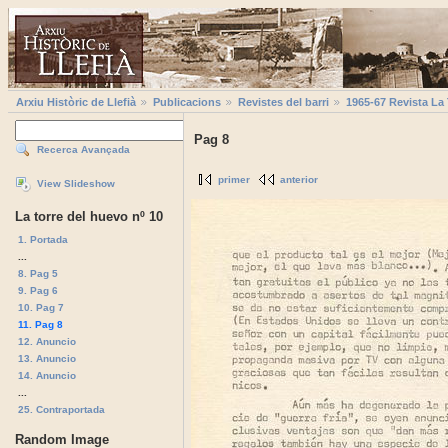
Arxiu Històric de Llefià
Publicacions
Revistes del barri
1965-67 Revista La
Pag 8
Recerca Avançada
primer
anterior
View Slideshow
La torre del huevo nº 10
1. Portada
...
8. Pag 5
9. Pag 6
10. Pag 7
11. Pag 8
12. Anuncio
13. Anuncio
14. Anuncio
...
25. Contraportada
Random Image