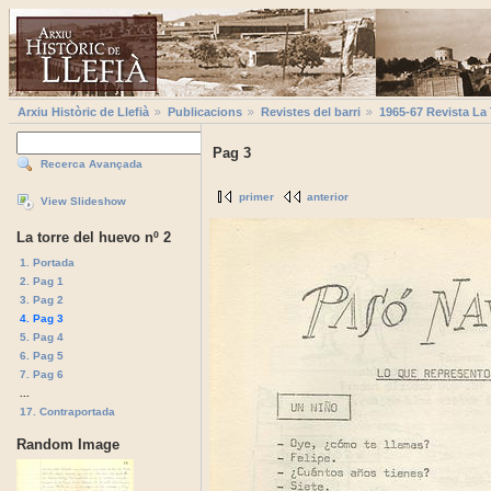
Arxiu Històric de Llefià
Publicacions
Revistes del barri
1965-67 Revista La
Pag 3
Recerca Avançada
primer
anterior
View Slideshow
La torre del huevo nº 2
1. Portada
2. Pag 1
3. Pag 2
4. Pag 3
5. Pag 4
6. Pag 5
7. Pag 6
...
17. Contraportada
Random Image