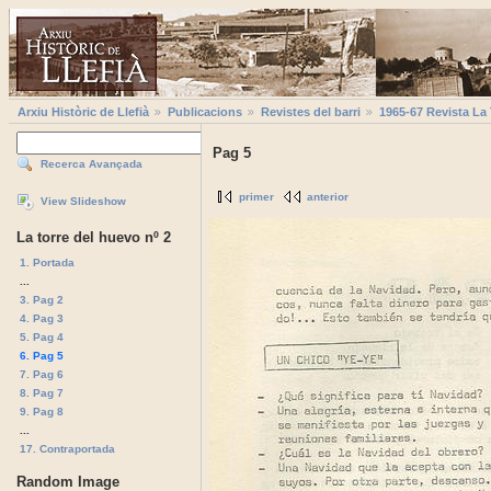
Arxiu Històric de Llefià
Publicacions
Revistes del barri
1965-67 Revista La
Pag 5
Recerca Avançada
primer
anterior
View Slideshow
La torre del huevo nº 2
1. Portada
...
3. Pag 2
4. Pag 3
5. Pag 4
6. Pag 5
7. Pag 6
8. Pag 7
9. Pag 8
...
17. Contraportada
Random Image