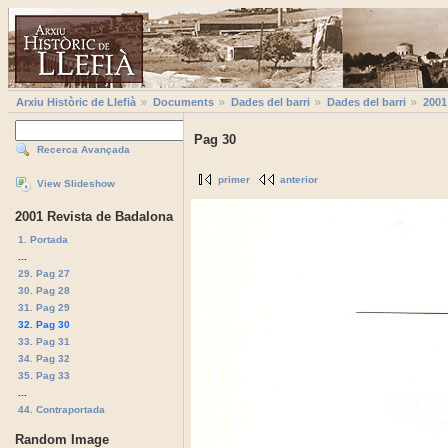
Arxiu Històric de Llefià
Documents
Dades del barri
Dades del barri
2001
Pag 30
Recerca Avançada
primer
anterior
View Slideshow
2001 Revista de Badalona
1. Portada
...
29. Pag 27
30. Pag 28
31. Pag 29
32. Pag 30
33. Pag 31
34. Pag 32
35. Pag 33
...
44. Contraportada
Random Image