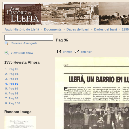
Arxiu Històric de Llefià
Documents
Dades del barri
Dades del barri
1995
Pag 96
Recerca Avançada
primer
anterior
View Slideshow
1995 Revista Alhora
1. Pag 93
2. Pag 94
3. Pag 95
4. Pag 96
5. Pag 97
6. Pag 98
7. Pag 99
8. Pag 100
Random Image