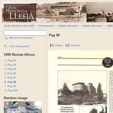
Arxiu Històric de Llefià
Documents
Dades del barri
Dades del barri
1995
Pag 98
Recerca Avançada
primer
anterior
View Slideshow
1995 Revista Alhora
1. Pag 93
2. Pag 94
3. Pag 95
4. Pag 96
5. Pag 97
6. Pag 98
7. Pag 99
8. Pag 100
Random Image