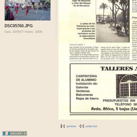
DSC05760.JPG
Data: 25/05/07
Visites: 11839
primer
anterior