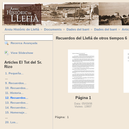
Arxiu Històric de Llefià
Documents
Dades del barri
Dades del barri
Artic
Recuerdos del Llefiá de otros tiempos 6
Recerca Avançada
View Slideshow
Articles El Tot del Sr.
Rizo
1. Pequeña...
...
9. Recuerdos...
10. Recuerdos...
11. Historia...
Página 1
12. Recuerdos...
13. Recuerdos...
Data: 05/03/06
Visites: 13607
14. Recuerdos...
15. Homenaje...
Pàgina:
1
...
20. Los...