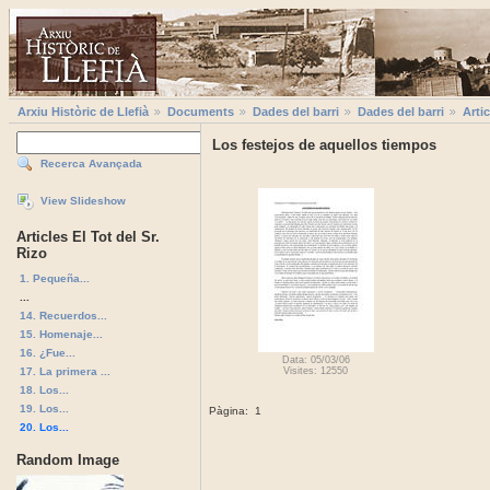
Arxiu Històric de Llefià
Documents
Dades del barri
Dades del barri
Artic
Los festejos de aquellos tiempos
Recerca Avançada
View Slideshow
Articles El Tot del Sr.
Rizo
1. Pequeña...
...
14. Recuerdos...
15. Homenaje...
16. ¿Fue...
Data: 05/03/06
17. La primera ...
Visites: 12550
18. Los...
19. Los...
Pàgina:
1
20. Los...
Random Image