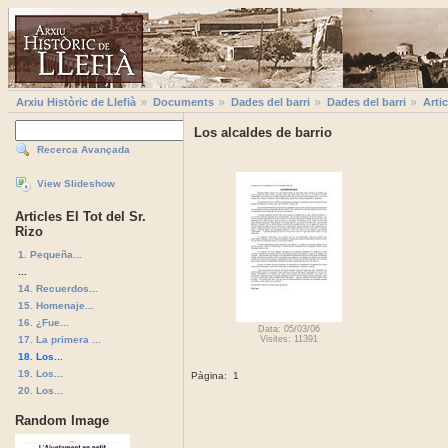
Arxiu Històric de Llefià
Documents
Dades del barri
Dades del barri
Artic
Los alcaldes de barrio
Recerca Avançada
View Slideshow
Articles El Tot del Sr.
Rizo
1. Pequeña...
...
14. Recuerdos...
15. Homenaje...
16. ¿Fue...
Data: 05/03/06
17. La primera ...
Visites: 11391
18. Los...
19. Los...
Pàgina:
1
20. Los...
Random Image