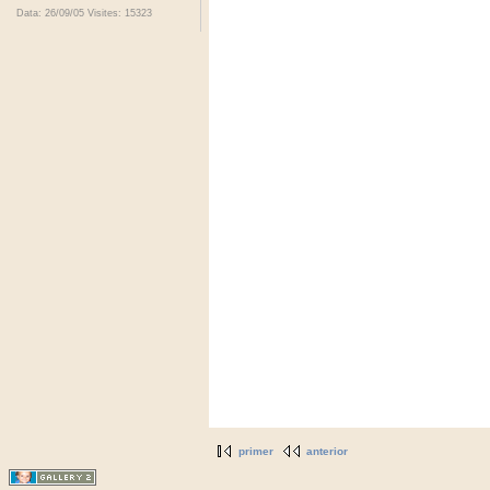
Data: 26/09/05
Visites: 15323
primer
anterior