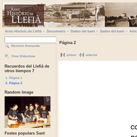
Arxiu Històric de Llefià
Documents
Dades del barri
Dades del barri
Artic
Página 2
Recerca Avançada
primer
anterior
View Slideshow
Recuerdos del Llefiá de
otros tiempos 7
1. Página 1
2. Página 2
Random Image
Festes populars Sant