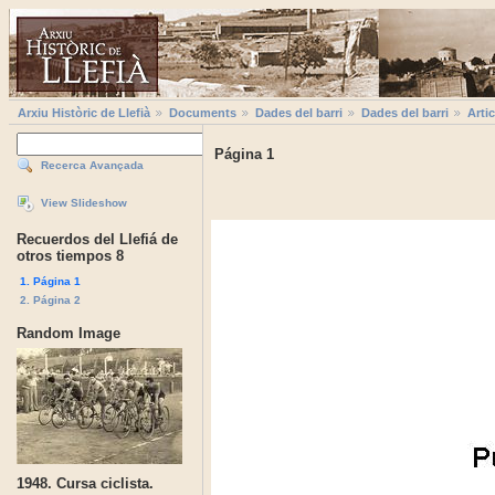
Arxiu Històric de Llefià
Documents
Dades del barri
Dades del barri
Artic
Página 1
Recerca Avançada
View Slideshow
Recuerdos del Llefiá de
otros tiempos 8
1. Página 1
2. Página 2
Random Image
1948. Cursa ciclista.