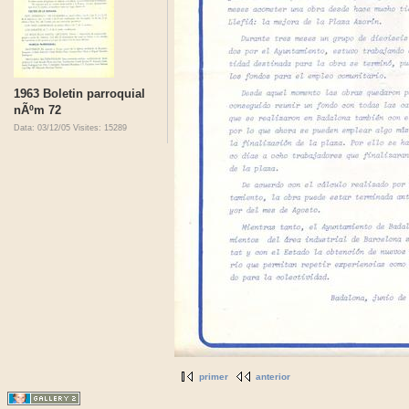
1963 Boletin parroquial
nÃºm 72
Data: 03/12/05
Visites: 15289
primer
anterior