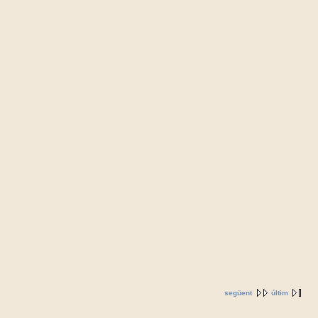
següent
últim