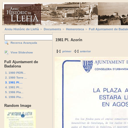
Arxiu Històric de Llefià
Documents
Hemeroteca
Full Ajuntament de Badal
1981 Pl. Azorín
Recerca Avançada
primer
anterior
View Slideshow
Full Ajuntament de
Badalona
1. 1980 PERI...
2. 1980 Torre ...
3. 1981 Pl....
4. 1981 Pl....
5. 1986 Pla...
6. 1986 Pla...
Random Image