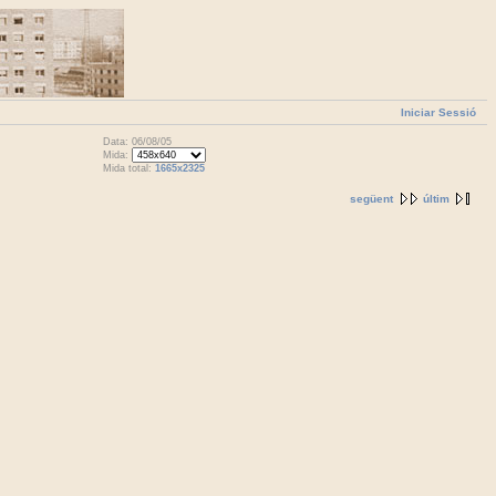
Iniciar Sessió
Data: 06/08/05
Mida:
Mida total:
1665x2325
següent
últim