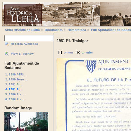
Arxiu Històric de Llefià
Documents
Hemeroteca
Full Ajuntament de Badal
1981 Pl. Trafalgar
Recerca Avançada
primer
anterior
View Slideshow
Full Ajuntament de
Badalona
1. 1980 PERI...
2. 1980 Torre ...
3. 1981 Pl....
4. 1981 Pl....
5. 1986 Pla...
6. 1986 Pla...
Random Image