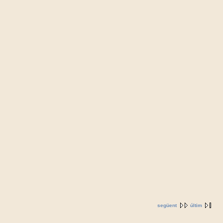
següent
últim