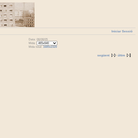
Iniciar Sessió
Data: 06/08/05
Mida:
Mida total:
1685x2320
següent
últim