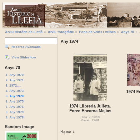
Arxiu Històric de Llefià
Arxiu fotogràfic
Fons de veïns i veïnes
Anys 70
Any 1974
Recerca Avançada
View Slideshow
Anys 70
1. Any 1970
2. Any 1971
3. 1972....
4. Any 1973
1974 E
5. Any 1974
6. Any 1975
1974 Llibreria Julieta.
7. Any 1976
Fons: Encarna Mejías
8. Any 1979
9. Any 1978
Data: 21/06/05
Visites: 13901
Random Image
Pàgina:
1