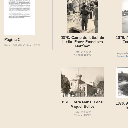
1970. Camp de futbol de
1970. 
Página 2
Llefià. Fons: Francisco
Ca
Data: 05/03/06
Visites: 13289
Martínez
Data: 21/06/05
Keyword
Visites: 18640
davant l
1970. Torre Mena. Fons:
1970. 
Miquel Belles
Data: 21/06/05
Visites: 18702