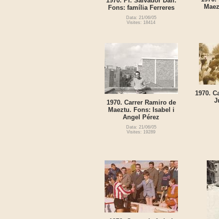
1970. Pl. Salvador Dalí.
Maez
Fons: família Ferreres
Data: 21/06/05
Visites: 18414
1970. C
J
1970. Carrer Ramiro de
Maeztu. Fons: Isabel i
Angel Pérez
Data: 21/06/05
Visites: 19289