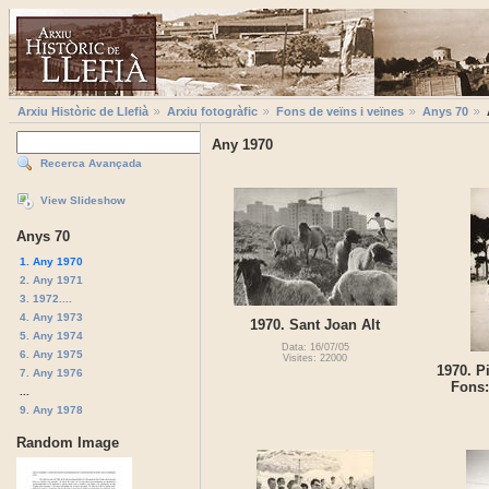
Arxiu Històric de Llefià
Arxiu fotogràfic
Fons de veïns i veïnes
Anys 70
Any 1970
Recerca Avançada
View Slideshow
Anys 70
1. Any 1970
2. Any 1971
3. 1972....
4. Any 1973
1970. Sant Joan Alt
5. Any 1974
Data: 16/07/05
6. Any 1975
Visites: 22000
1970. P
7. Any 1976
Fons:
...
9. Any 1978
Random Image