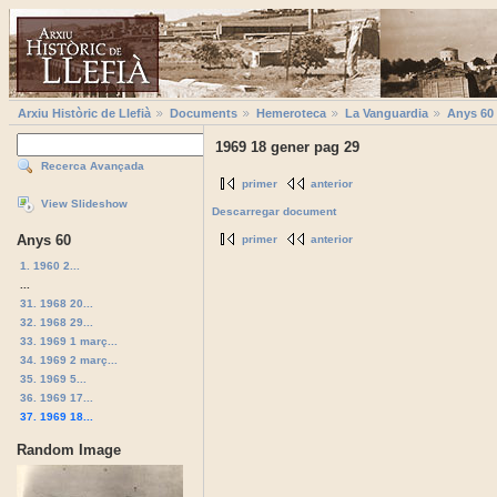
Arxiu Històric de Llefià
Documents
Hemeroteca
La Vanguardia
Anys 60
1969 18 gener pag 29
Recerca Avançada
primer
anterior
View Slideshow
Descarregar document
Anys 60
primer
anterior
1. 1960 2...
...
31. 1968 20...
32. 1968 29...
33. 1969 1 març...
34. 1969 2 març...
35. 1969 5...
36. 1969 17...
37. 1969 18...
Random Image