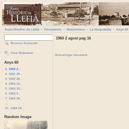
Arxiu Històric de Llefià
Documents
Hemeroteca
La Vanguardia
Anys 60
1960 2 agost pag 16
Recerca Avançada
View Slideshow
Descarregar document
Anys 60
1. 1960 2...
2. 1961 29...
3. 1962 20...
4. 1963 15...
5. 1963 18...
6. 1964 9...
7. 1964 18...
...
37. 1969 18...
Random Image