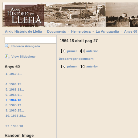
Arxiu Històric de Llefià
Documents
Hemeroteca
La Vanguardia
Anys 60
1964 18 abril pag 27
Recerca Avançada
primer
anterior
View Slideshow
Descarregar document
Anys 60
primer
anterior
1. 1960 2...
...
4. 1963 15...
5. 1963 18...
6. 1964 9...
7. 1964 18...
8. 1965 12...
9. 1965 25...
10. 1965 28...
...
37. 1969 18...
Random Image