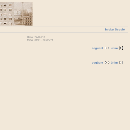
Iniciar Sessió
Data: 24/02/13
Mida total: Document
següent
últim
següent
últim