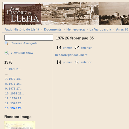
Arxiu Històric de Llefià
Documents
Hemeroteca
La Vanguardia
Anys 70
1976 26 febrer pag 35
Recerca Avançada
primer
anterior
View Slideshow
Descarregar document
1976
primer
anterior
1. 1976 2...
...
7. 1976 14...
8. 1976 16...
9. 1976 17...
10. 1976 21...
11. 1976 23...
12. 1976 23...
13. 1976 26...
Random Image