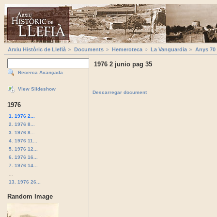
Arxiu Històric de Llefià
Documents
Hemeroteca
La Vanguardia
Anys 70
1976 2 junio pag 35
Recerca Avançada
View Slideshow
Descarregar document
1976
1. 1976 2...
2. 1976 8...
3. 1976 8...
4. 1976 11...
5. 1976 12...
6. 1976 16...
7. 1976 14...
...
13. 1976 26...
Random Image