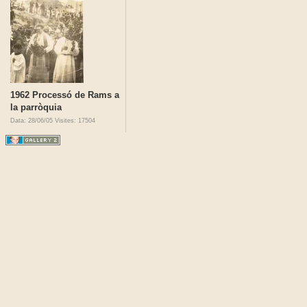
1962 Processó de Rams a
la parròquia
Data: 28/06/05
Visites: 17504