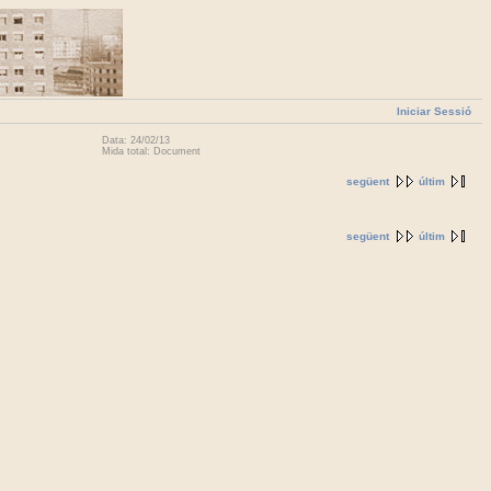
Iniciar Sessió
Data: 24/02/13
Mida total: Document
següent
últim
següent
últim