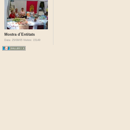
Mostra d´Entitats
Data: 25/09/05
Visites: 15149