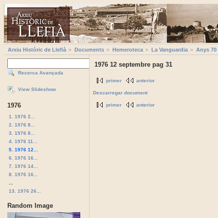
Arxiu Històric de Llefià
Documents
Hemeroteca
La Vanguardia
Anys 70
1976 12 septembre pag 31
Recerca Avançada
primer
anterior
View Slideshow
Descarregar document
1976
primer
anterior
1. 1976 2...
2. 1976 8...
3. 1976 8...
4. 1976 11...
5. 1976 12...
6. 1976 16...
7. 1976 14...
8. 1976 16...
...
13. 1976 26...
Random Image