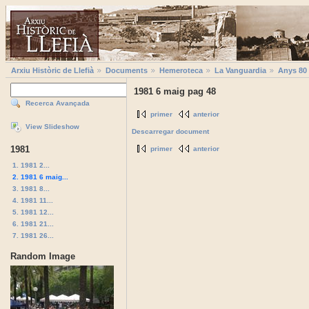
Arxiu Històric de Llefià
Documents
Hemeroteca
La Vanguardia
Anys 80
1981 6 maig pag 48
Recerca Avançada
primer
anterior
View Slideshow
Descarregar document
1981
primer
anterior
1. 1981 2...
2. 1981 6 maig...
3. 1981 8...
4. 1981 11...
5. 1981 12...
6. 1981 21...
7. 1981 26...
Random Image