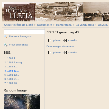
Arxiu Històric de Llefià
Documents
Hemeroteca
La Vanguardia
Anys 80
1981 11 gener pag 49
Recerca Avançada
primer
anterior
View Slideshow
Descarregar document
1981
primer
anterior
1. 1981 2...
2. 1981 6 maig...
3. 1981 8...
4. 1981 11...
5. 1981 12...
6. 1981 21...
7. 1981 26...
Random Image