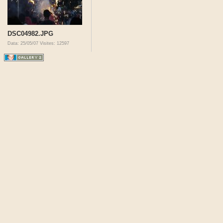
DSC04982.JPG
Data: 25/05/07
Visites: 12597