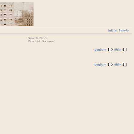
Iniciar Sessió
Data: 24/02/13
Mida total: Document
següent
últim
següent
últim