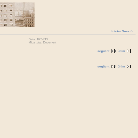
Iniciar Sessió
Data: 10/04/13
Mida total: Document
següent
últim
següent
últim