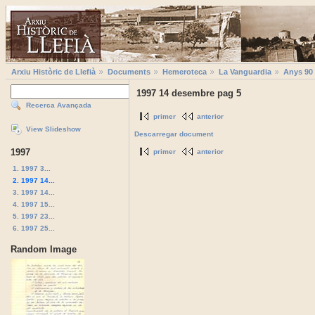
Arxiu Històric de Llefià
Documents
Hemeroteca
La Vanguardia
Anys 90
1997 14 desembre pag 5
Recerca Avançada
primer
anterior
View Slideshow
Descarregar document
1997
primer
anterior
1. 1997 3...
2. 1997 14...
3. 1997 14...
4. 1997 15...
5. 1997 23...
6. 1997 25...
Random Image