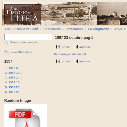
Arxiu Històric de Llefià
Documents
Hemeroteca
La Vanguardia
Anys 90
1997 23 octubre pag 5
Recerca Avançada
primer
anterior
View Slideshow
Descarregar document
1997
primer
anterior
1. 1997 3...
2. 1997 14...
3. 1997 14...
4. 1997 15...
5. 1997 23...
6. 1997 25...
Random Image